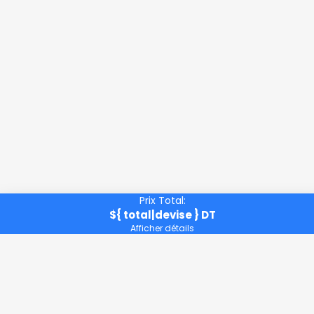
Prix Total:
${ total|devise } DT
Afficher détails
Restez connecté à toutes nos actualités !